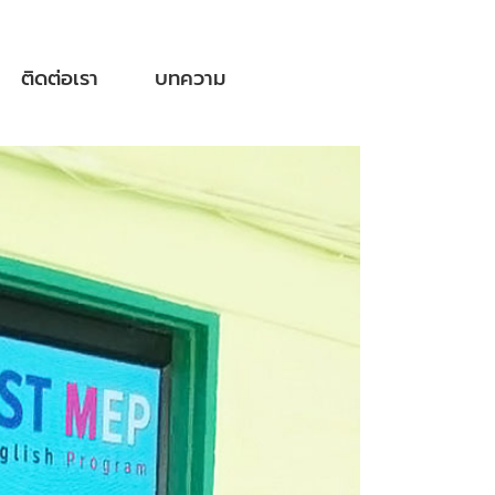
ติดต่อเรา
บทความ